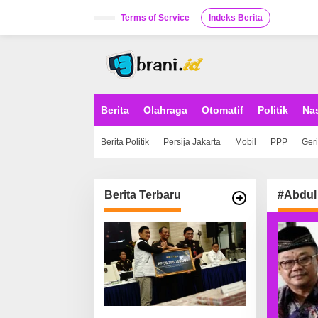
S
k
Terms of Service
Indeks Berita
i
p
t
o
c
o
n
Berita
Olahraga
Otomatif
Politik
Na
t
e
Berita Politik
Persija Jakarta
Mobil
PPP
Ger
n
t
Berita Terbaru
#Abdul 