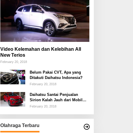
Video Kelemahan dan Kelebihan All
New Terios
February 20, 2018
Belum Pakai CVT, Apa yang
Ditakuti Daihatsu Indonesia?
February 20, 2018
Daihatsu Santai Penjualan
Sirion Kalah Jauh dari Mobil
LCGC
February 20, 2018
Olahraga Terbaru