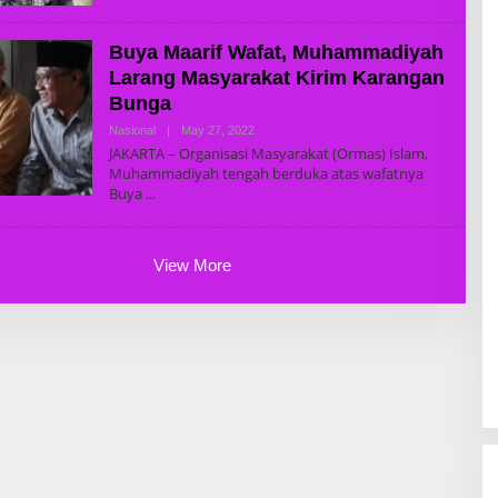
D
A
K
Buya Maarif Wafat, Muhammadiyah
T
U
Larang Masyarakat Kirim Karangan
R
B
Bunga
R
A
Nasional
|
May 27, 2022
B
N
Y
JAKARTA – Organisasi Masyarakat (Ormas) Islam,
I
S
Muhammadiyah tengah berduka atas wafatnya
U
Buya
P
E
R
A
D
View More
M
I
N