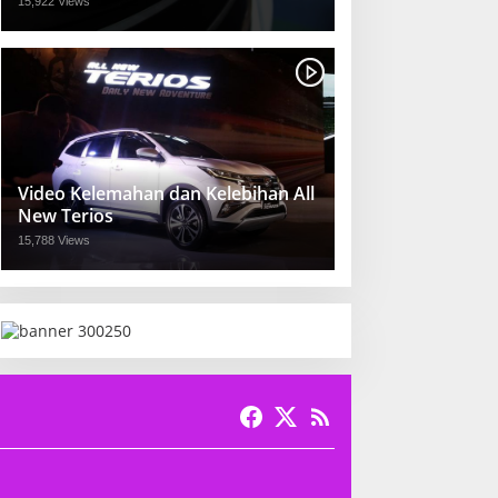
15,922 Views
Video Kelemahan dan Kelebihan All
New Terios
15,788 Views