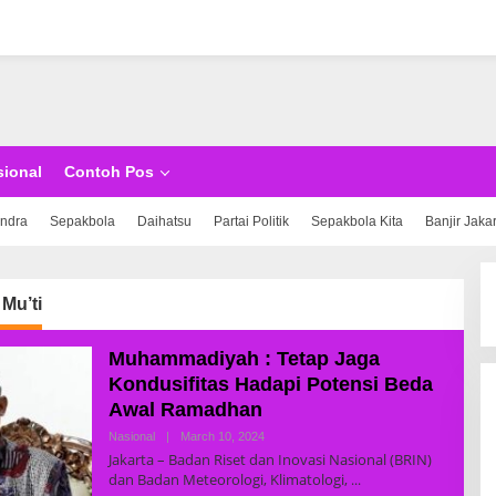
sional
Contoh Pos
indra
Sepakbola
Daihatsu
Partai Politik
Sepakbola Kita
Banjir Jaka
Mu’ti
Muhammadiyah : Tetap Jaga
Kondusifitas Hadapi Potensi Beda
Awal Ramadhan
Nasional
|
March 10, 2024
B
Y
Jakarta – Badan Riset dan Inovasi Nasional (BRIN)
R
dan Badan Meteorologi, Klimatologi,
E