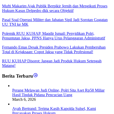
Mufti Makarim Ajak Publik Berpikir Jernih dan Mengikuti Proses
Hukum Kasus Delpedro dkk secara Objektif
Pasal Soal Operasi Militer dan Jabatan Sipil Jadi Sorotan Gugatan
UU TNI ke MK
Polemik RUU KUHAP, Maqdir Ismail: Penyidikan Polri,
Penuntutan Jaksa, PPNS Hanya Urus Pelanggaran Administratif
Fernando Emas Desak Presiden Prabowo Lakukan Pembersihan
Total di Kejaksaan: Copot Jaksa yang Tidak Profesional!
RUU KUHAP Disorot: Jangan Jadi Produk Hukum Setengah
Matang!
Berita Terbaru
Perang Melawan Judi Online, Polri Sita Aset Rp58 Miliar
Hasil Tindak Pidana Pencucian Uang
March 6, 2026
Ayah Bertrand: Terima Kasih Kapolda Sulsel, Kami
Percayakan Proses Hukum