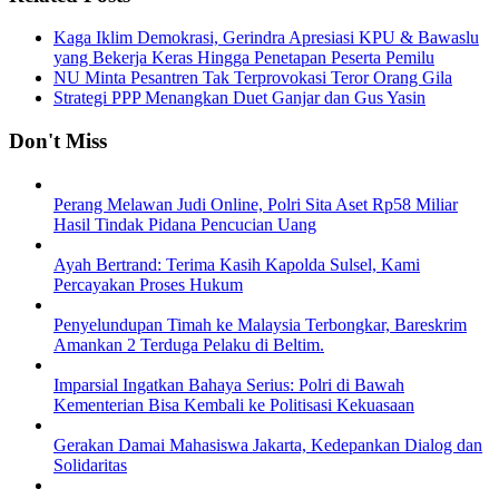
Kaga Iklim Demokrasi, Gerindra Apresiasi KPU & Bawaslu
yang Bekerja Keras Hingga Penetapan Peserta Pemilu
NU Minta Pesantren Tak Terprovokasi Teror Orang Gila
Strategi PPP Menangkan Duet Ganjar dan Gus Yasin
Don't Miss
Perang Melawan Judi Online, Polri Sita Aset Rp58 Miliar
Hasil Tindak Pidana Pencucian Uang
Ayah Bertrand: Terima Kasih Kapolda Sulsel, Kami
Percayakan Proses Hukum
Penyelundupan Timah ke Malaysia Terbongkar, Bareskrim
Amankan 2 Terduga Pelaku di Beltim.
Imparsial Ingatkan Bahaya Serius: Polri di Bawah
Kementerian Bisa Kembali ke Politisasi Kekuasaan
Gerakan Damai Mahasiswa Jakarta, Kedepankan Dialog dan
Solidaritas