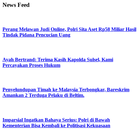
News Feed
Perang Melawan Judi Online, Polri Sita Aset Rp58 Miliar Hasil
Tindak Pidana Pencucian Uang
Ayah Bertrand: Terima Kasih Kapolda Sulsel, Kami
Percayakan Proses Hukum
Penyelundupan Timah ke Malaysia Terbongkar, Bareskrim
Amankan 2 Terduga Pelaku di Beltim.
Imparsial Ingatkan Bahaya Serius: Polri di Bawah
Kementerian Bisa Kembali ke Politisasi Kekuasaan