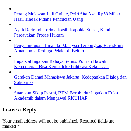
Perang Melawan Judi Online, Polri Sita Aset Rp58 Miliar
Hasil Tindak Pidana Pencucian Uang
Ayah Bertrand: Terima Kasih Kapolda Sulsel, Kami
Percayakan Proses Hukum
Penyelundupan Timah ke Malaysia Terbongkar, Bareskrim
Amankan 2 Terduga Pelaku di Beltim.
Imparsial Ingatkan Bahaya Serius: Polri di Bawah
Kementerian Bisa Kembali ke Politisasi Kekuasaan
Gerakan Damai Mahasiswa Jakarta, Kedepankan Dialog dan
Solidaritas
Suarakan Sikap Resmi, BEM Borobudur Ingatkan Etika
Akademik dalam Mengawal RKUHAP
Leave a Reply
Your email address will not be published.
Required fields are
marked
*