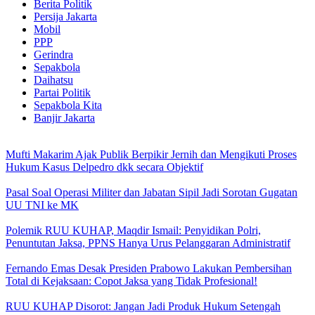
Berita Politik
Persija Jakarta
Mobil
PPP
Gerindra
Sepakbola
Daihatsu
Partai Politik
Sepakbola Kita
Banjir Jakarta
Mufti Makarim Ajak Publik Berpikir Jernih dan Mengikuti Proses
Hukum Kasus Delpedro dkk secara Objektif
Pasal Soal Operasi Militer dan Jabatan Sipil Jadi Sorotan Gugatan
UU TNI ke MK
Polemik RUU KUHAP, Maqdir Ismail: Penyidikan Polri,
Penuntutan Jaksa, PPNS Hanya Urus Pelanggaran Administratif
Fernando Emas Desak Presiden Prabowo Lakukan Pembersihan
Total di Kejaksaan: Copot Jaksa yang Tidak Profesional!
RUU KUHAP Disorot: Jangan Jadi Produk Hukum Setengah