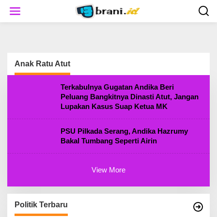
S
k
i
p
t
o
c
Anak Ratu Atut
o
n
t
Terkabulnya Gugatan Andika Beri
e
Peluang Bangkitnya Dinasti Atut, Jangan
n
Lupakan Kasus Suap Ketua MK
t
PSU Pilkada Serang, Andika Hazrumy
Bakal Tumbang Seperti Airin
View More
Politik Terbaru