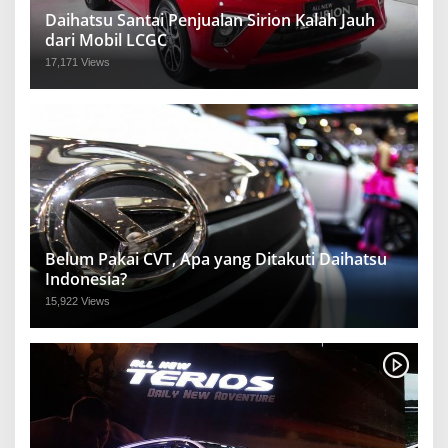
Daihatsu Santai Penjualan Sirion Kalah Jauh
dari Mobil LCGC
17,171 Views
Belum Pakai CVT, Apa yang Ditakuti Daihatsu
Indonesia?
15,922 Views