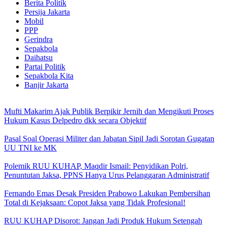
Berita Politik
Persija Jakarta
Mobil
PPP
Gerindra
Sepakbola
Daihatsu
Partai Politik
Sepakbola Kita
Banjir Jakarta
Mufti Makarim Ajak Publik Berpikir Jernih dan Mengikuti Proses
Hukum Kasus Delpedro dkk secara Objektif
Pasal Soal Operasi Militer dan Jabatan Sipil Jadi Sorotan Gugatan
UU TNI ke MK
Polemik RUU KUHAP, Maqdir Ismail: Penyidikan Polri,
Penuntutan Jaksa, PPNS Hanya Urus Pelanggaran Administratif
Fernando Emas Desak Presiden Prabowo Lakukan Pembersihan
Total di Kejaksaan: Copot Jaksa yang Tidak Profesional!
RUU KUHAP Disorot: Jangan Jadi Produk Hukum Setengah