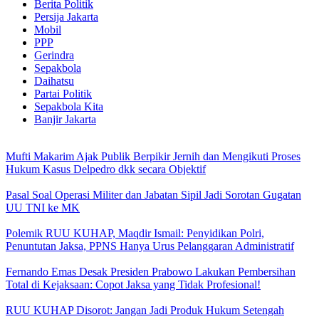
Berita Politik
Persija Jakarta
Mobil
PPP
Gerindra
Sepakbola
Daihatsu
Partai Politik
Sepakbola Kita
Banjir Jakarta
Mufti Makarim Ajak Publik Berpikir Jernih dan Mengikuti Proses
Hukum Kasus Delpedro dkk secara Objektif
Pasal Soal Operasi Militer dan Jabatan Sipil Jadi Sorotan Gugatan
UU TNI ke MK
Polemik RUU KUHAP, Maqdir Ismail: Penyidikan Polri,
Penuntutan Jaksa, PPNS Hanya Urus Pelanggaran Administratif
Fernando Emas Desak Presiden Prabowo Lakukan Pembersihan
Total di Kejaksaan: Copot Jaksa yang Tidak Profesional!
RUU KUHAP Disorot: Jangan Jadi Produk Hukum Setengah