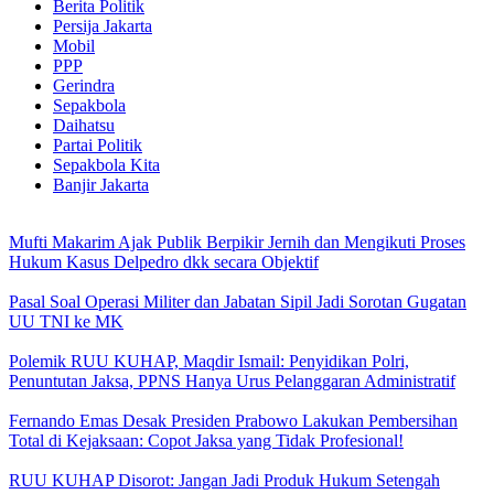
Berita Politik
Persija Jakarta
Mobil
PPP
Gerindra
Sepakbola
Daihatsu
Partai Politik
Sepakbola Kita
Banjir Jakarta
Mufti Makarim Ajak Publik Berpikir Jernih dan Mengikuti Proses
Hukum Kasus Delpedro dkk secara Objektif
Pasal Soal Operasi Militer dan Jabatan Sipil Jadi Sorotan Gugatan
UU TNI ke MK
Polemik RUU KUHAP, Maqdir Ismail: Penyidikan Polri,
Penuntutan Jaksa, PPNS Hanya Urus Pelanggaran Administratif
Fernando Emas Desak Presiden Prabowo Lakukan Pembersihan
Total di Kejaksaan: Copot Jaksa yang Tidak Profesional!
RUU KUHAP Disorot: Jangan Jadi Produk Hukum Setengah