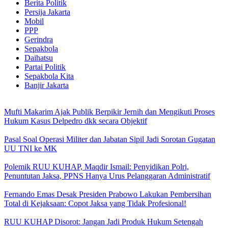
Berita Politik
Persija Jakarta
Mobil
PPP
Gerindra
Sepakbola
Daihatsu
Partai Politik
Sepakbola Kita
Banjir Jakarta
Mufti Makarim Ajak Publik Berpikir Jernih dan Mengikuti Proses
Hukum Kasus Delpedro dkk secara Objektif
Pasal Soal Operasi Militer dan Jabatan Sipil Jadi Sorotan Gugatan
UU TNI ke MK
Polemik RUU KUHAP, Maqdir Ismail: Penyidikan Polri,
Penuntutan Jaksa, PPNS Hanya Urus Pelanggaran Administratif
Fernando Emas Desak Presiden Prabowo Lakukan Pembersihan
Total di Kejaksaan: Copot Jaksa yang Tidak Profesional!
RUU KUHAP Disorot: Jangan Jadi Produk Hukum Setengah