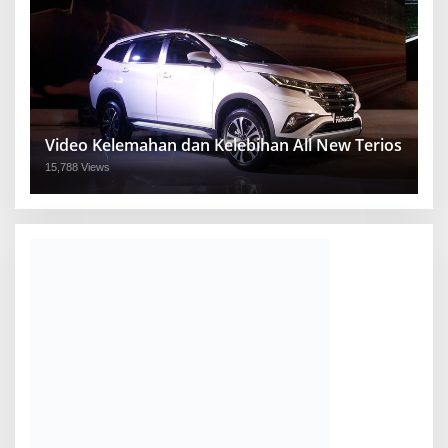
Video Kelemahan dan Kelebihan All New Terios
15,788 Views
BRANI.ID 2022
Terms of Service
Indeks Berita