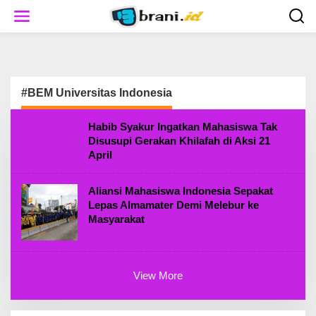
S
k
i
p
t
o
c
#BEM Universitas Indonesia
o
n
t
Habib Syakur Ingatkan Mahasiswa Tak
e
Disusupi Gerakan Khilafah di Aksi 21
n
April
t
Aliansi Mahasiswa Indonesia Sepakat
Lepas Almamater Demi Melebur ke
Masyarakat
View More