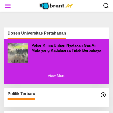
S
k
i
p
t
o
c
Dosen Universitas Pertahanan
o
n
t
Pakar Kimia Unhan Nyatakan Gas Air
e
Mata yang Kadaluarsa Tidak Berbahaya
n
t
View More
Politik Terbaru