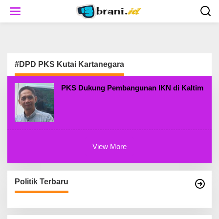
S
k
i
p
t
o
c
#DPD PKS Kutai Kartanegara
o
n
t
PKS Dukung Pembangunan IKN di Kaltim
e
n
t
View More
Politik Terbaru