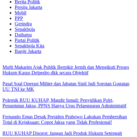
Berita Politik
Persija Jakarta
Mobil
PPP
Gerindra
Sepakbola
Daihatsu
Partai Politik
Sepakbola Kita
Banjir Jakarta
Mufti Makarim Ajak Publik Berpikir Jernih dan Mengikuti Proses
Hukum Kasus Delpedro dkk secara Objektif
Pasal Soal Operasi Militer dan Jabatan Sipil Jadi Sorotan Gugatan
UU TNI ke MK
Polemik RUU KUHAP, Maqdir Ismail: Penyidikan Polri,
Penuntutan Jaksa, PPNS Hanya Urus Pelanggaran Administratif
Fernando Emas Desak Presiden Prabowo Lakukan Pembersihan
Total di Kejaksaan: Copot Jaksa yang Tidak Profesional!
RUU KUHAP Disorot: Jangan Jadi Produk Hukum Setengah