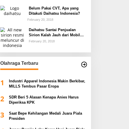
Belum Pakai CVT, Apa yang
Ditakuti Daihatsu Indonesia?
February 20, 2018
Daihatsu Santai Penjualan
Sirion Kalah Jauh dari Mobil
LCGC
February 20, 2018
Olahraga Terbaru
1
Industri Apparel Indonesia Makin Berkibar,
MILLS Tembus Pasar Eropa
2
SDR Beri 5 Alasan Kenapa Anies Harus
Diperiksa KPK
3
Saat Bepe Kehilangan Medali Juara Piala
Presiden