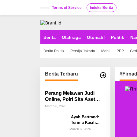
S
k
Terms of Service
Indeks Berita
i
p
t
o
c
Berita
Olahraga
Otomatif
Politik
Na
o
n
Berita Politik
Persija Jakarta
Mobil
PPP
Ger
t
e
n
t
Berita Terbaru
#Firnad
Perang Melawan Judi
Online, Polri Sita Aset
Rp58 Miliar Hasil Tindak
March 6, 2026
Pidana Pencucian Uang
Ayah Bertrand:
Terima Kasih
Kapolda Sulsel,
March 6, 2026
Kami Percayakan