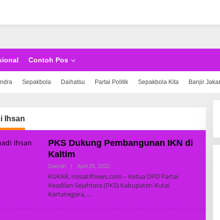
sional
Contoh Pos
indra
Sepakbola
Daihatsu
Partai Politik
Sepakbola Kita
Banjir Jaka
i Ihsan
PKS Dukung Pembangunan IKN di
Kaltim
Daerah
|
April 28, 2022
B
Y
KUKAR, Inisiatifnews.com – Ketua DPD Partai
S
Keadilan Sejahtera (PKS) Kabupaten Kutai
U
Kartanegara,
P
E
R
A