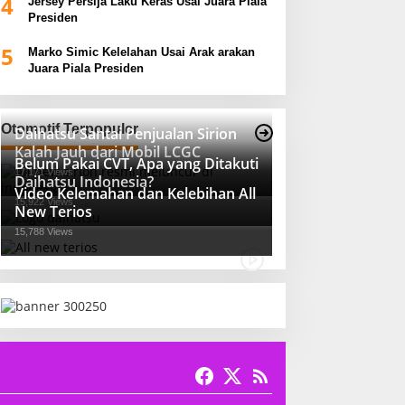
4
Jersey Persija Laku Keras Usai Juara Piala
Presiden
5
Marko Simic Kelelahan Usai Arak arakan
Juara Piala Presiden
Otomotif Terpopuler
Daihatsu Santai Penjualan Sirion
Kalah Jauh dari Mobil LCGC
Belum Pakai CVT, Apa yang Ditakuti
17,171 Views
Daihatsu Indonesia?
Video Kelemahan dan Kelebihan All
15,922 Views
New Terios
15,788 Views