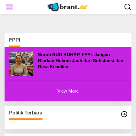
S
k
i
p
t
o
c
FPPI
o
n
t
Soroti RUU KUHAP, FPPI: Jangan
e
Biarkan Hukum Jauh dari Substansi dan
n
Rasa Keadilan
t
View More
Politik Terbaru