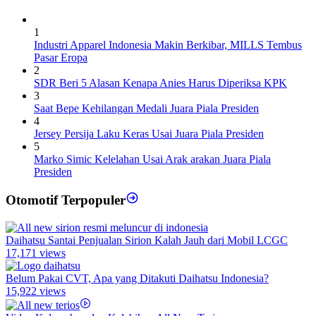
1
Industri Apparel Indonesia Makin Berkibar, MILLS Tembus
Pasar Eropa
2
SDR Beri 5 Alasan Kenapa Anies Harus Diperiksa KPK
3
Saat Bepe Kehilangan Medali Juara Piala Presiden
4
Jersey Persija Laku Keras Usai Juara Piala Presiden
5
Marko Simic Kelelahan Usai Arak arakan Juara Piala
Presiden
Otomotif Terpopuler
Daihatsu Santai Penjualan Sirion Kalah Jauh dari Mobil LCGC
17,171 views
Belum Pakai CVT, Apa yang Ditakuti Daihatsu Indonesia?
15,922 views