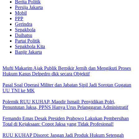
Berita Politik
Persija Jakarta
Mobil
PPP
Gerindra
Sepakbola
Daihatsu
Partai Politik
Sepakbola Kita
Banjir Jakarta
Mufti Makarim Ajak Publik Berpikir Jernih dan Mengikuti Proses
Hukum Kasus Delpedro dkk secara Objektif
Pasal Soal Operasi Militer dan Jabatan Sipil Jadi Sorotan Gugatan
UU TNI ke MK
Polemik RUU KUHAP, Maqdir Ismail: Penyidikan Polri,
Penuntutan Jaksa, PPNS Hanya Urus Pelanggaran Administratif
Fernando Emas Desak Presiden Prabowo Lakukan Pembersihan
Total di Kejaksaan: Copot Jaksa yang Tidak Profesional!
RUU KUHAP Disorot: Jangan Jadi Produk Hukum Setengah