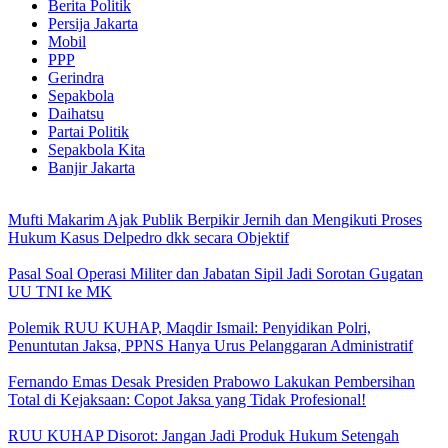
Berita Politik
Persija Jakarta
Mobil
PPP
Gerindra
Sepakbola
Daihatsu
Partai Politik
Sepakbola Kita
Banjir Jakarta
Mufti Makarim Ajak Publik Berpikir Jernih dan Mengikuti Proses
Hukum Kasus Delpedro dkk secara Objektif
Pasal Soal Operasi Militer dan Jabatan Sipil Jadi Sorotan Gugatan
UU TNI ke MK
Polemik RUU KUHAP, Maqdir Ismail: Penyidikan Polri,
Penuntutan Jaksa, PPNS Hanya Urus Pelanggaran Administratif
Fernando Emas Desak Presiden Prabowo Lakukan Pembersihan
Total di Kejaksaan: Copot Jaksa yang Tidak Profesional!
RUU KUHAP Disorot: Jangan Jadi Produk Hukum Setengah