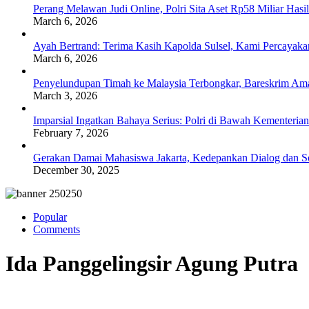
Perang Melawan Judi Online, Polri Sita Aset Rp58 Miliar Has
March 6, 2026
Ayah Bertrand: Terima Kasih Kapolda Sulsel, Kami Percayak
March 6, 2026
Penyelundupan Timah ke Malaysia Terbongkar, Bareskrim Ama
March 3, 2026
Imparsial Ingatkan Bahaya Serius: Polri di Bawah Kementerian
February 7, 2026
Gerakan Damai Mahasiswa Jakarta, Kedepankan Dialog dan Sol
December 30, 2025
Popular
Comments
Ida Panggelingsir Agung Putra