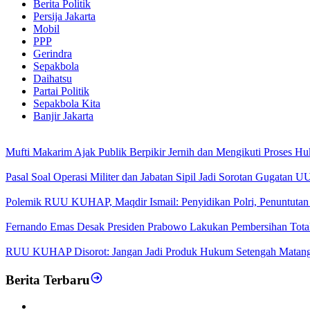
Berita Politik
Persija Jakarta
Mobil
PPP
Gerindra
Sepakbola
Daihatsu
Partai Politik
Sepakbola Kita
Banjir Jakarta
Mufti Makarim Ajak Publik Berpikir Jernih dan Mengikuti Proses H
Pasal Soal Operasi Militer dan Jabatan Sipil Jadi Sorotan Gugatan
Polemik RUU KUHAP, Maqdir Ismail: Penyidikan Polri, Penuntutan 
Fernando Emas Desak Presiden Prabowo Lakukan Pembersihan Total d
RUU KUHAP Disorot: Jangan Jadi Produk Hukum Setengah Matan
Berita Terbaru