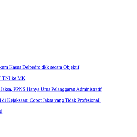
ukum Kasus Delpedro dkk secara Objektif
 UU TNI ke MK
Jaksa, PPNS Hanya Urus Pelanggaran Administratif
i Kejaksaan: Copot Jaksa yang Tidak Profesional!
g!