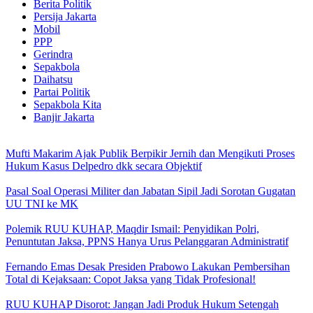
Berita Politik
Persija Jakarta
Mobil
PPP
Gerindra
Sepakbola
Daihatsu
Partai Politik
Sepakbola Kita
Banjir Jakarta
Mufti Makarim Ajak Publik Berpikir Jernih dan Mengikuti Proses
Hukum Kasus Delpedro dkk secara Objektif
Pasal Soal Operasi Militer dan Jabatan Sipil Jadi Sorotan Gugatan
UU TNI ke MK
Polemik RUU KUHAP, Maqdir Ismail: Penyidikan Polri,
Penuntutan Jaksa, PPNS Hanya Urus Pelanggaran Administratif
Fernando Emas Desak Presiden Prabowo Lakukan Pembersihan
Total di Kejaksaan: Copot Jaksa yang Tidak Profesional!
RUU KUHAP Disorot: Jangan Jadi Produk Hukum Setengah