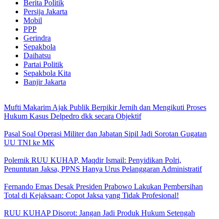
Berita Politik
Persija Jakarta
Mobil
PPP
Gerindra
Sepakbola
Daihatsu
Partai Politik
Sepakbola Kita
Banjir Jakarta
Mufti Makarim Ajak Publik Berpikir Jernih dan Mengikuti Proses
Hukum Kasus Delpedro dkk secara Objektif
Pasal Soal Operasi Militer dan Jabatan Sipil Jadi Sorotan Gugatan
UU TNI ke MK
Polemik RUU KUHAP, Maqdir Ismail: Penyidikan Polri,
Penuntutan Jaksa, PPNS Hanya Urus Pelanggaran Administratif
Fernando Emas Desak Presiden Prabowo Lakukan Pembersihan
Total di Kejaksaan: Copot Jaksa yang Tidak Profesional!
RUU KUHAP Disorot: Jangan Jadi Produk Hukum Setengah