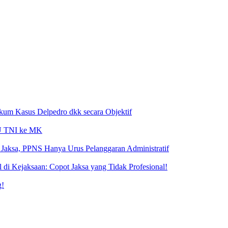
ukum Kasus Delpedro dkk secara Objektif
 UU TNI ke MK
Jaksa, PPNS Hanya Urus Pelanggaran Administratif
i Kejaksaan: Copot Jaksa yang Tidak Profesional!
g!