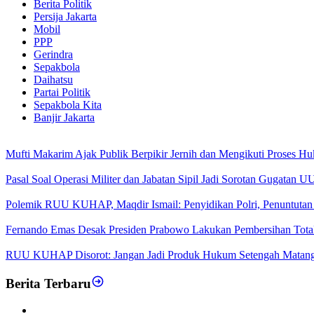
Berita Politik
Persija Jakarta
Mobil
PPP
Gerindra
Sepakbola
Daihatsu
Partai Politik
Sepakbola Kita
Banjir Jakarta
Mufti Makarim Ajak Publik Berpikir Jernih dan Mengikuti Proses H
Pasal Soal Operasi Militer dan Jabatan Sipil Jadi Sorotan Gugatan
Polemik RUU KUHAP, Maqdir Ismail: Penyidikan Polri, Penuntutan 
Fernando Emas Desak Presiden Prabowo Lakukan Pembersihan Total d
RUU KUHAP Disorot: Jangan Jadi Produk Hukum Setengah Matan
Berita Terbaru