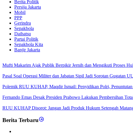
Berita Politik
Persija Jakarta
Mobil
PPP
Gerindra
Sepakbola
Daihatsu
Partai Politik
Sepakbola Kita
Banjir Jakarta
Mufti Makarim Ajak Publik Berpikir Jernih dan Mengikuti Proses H
Pasal Soal Operasi Militer dan Jabatan Sipil Jadi Sorotan Gugatan
Polemik RUU KUHAP, Maqdir Ismail: Penyidikan Polri, Penuntutan 
Fernando Emas Desak Presiden Prabowo Lakukan Pembersihan Total d
RUU KUHAP Disorot: Jangan Jadi Produk Hukum Setengah Matan
Berita Terbaru