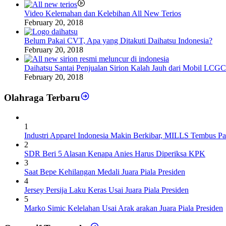
Video Kelemahan dan Kelebihan All New Terios
February 20, 2018
Belum Pakai CVT, Apa yang Ditakuti Daihatsu Indonesia?
February 20, 2018
Daihatsu Santai Penjualan Sirion Kalah Jauh dari Mobil LCGC
February 20, 2018
Olahraga Terbaru
1
Industri Apparel Indonesia Makin Berkibar, MILLS Tembus Pa
2
SDR Beri 5 Alasan Kenapa Anies Harus Diperiksa KPK
3
Saat Bepe Kehilangan Medali Juara Piala Presiden
4
Jersey Persija Laku Keras Usai Juara Piala Presiden
5
Marko Simic Kelelahan Usai Arak arakan Juara Piala Presiden