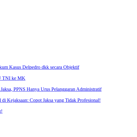
ukum Kasus Delpedro dkk secara Objektif
 UU TNI ke MK
Jaksa, PPNS Hanya Urus Pelanggaran Administratif
i Kejaksaan: Copot Jaksa yang Tidak Profesional!
g!