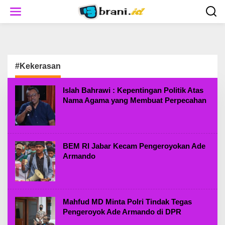
S
k
i
p
t
o
c
#Kekerasan
o
n
t
Islah Bahrawi : Kepentingan Politik Atas
e
Nama Agama yang Membuat Perpecahan
n
t
BEM RI Jabar Kecam Pengeroyokan Ade
Armando
Mahfud MD Minta Polri Tindak Tegas
Pengeroyok Ade Armando di DPR