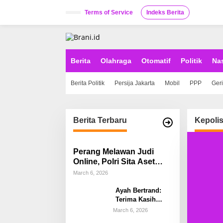
S
k
Terms of Service
Indeks Berita
i
p
t
o
c
Berita
Olahraga
Otomatif
Politik
Na
o
n
Berita Politik
Persija Jakarta
Mobil
PPP
Ger
t
e
n
t
Berita Terbaru
Kepolis
Perang Melawan Judi
Online, Polri Sita Aset
Rp58 Miliar Hasil Tindak
March 6, 2026
Pidana Pencucian Uang
Ayah Bertrand:
Terima Kasih
Kapolda Sulsel,
March 6, 2026
Kami Percayakan