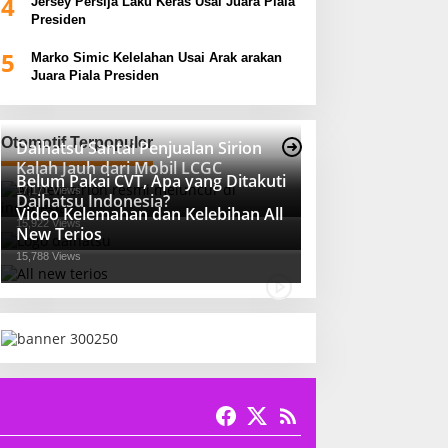
4
Jersey Persija Laku Keras Usai Juara Piala
Presiden
5
Marko Simic Kelelahan Usai Arak arakan
Juara Piala Presiden
Otomotif Terpopuler
Daihatsu Santai Penjualan Sirion
Kalah Jauh dari Mobil LCGC
Belum Pakai CVT, Apa yang Ditakuti
17,171 Views
Daihatsu Indonesia?
Video Kelemahan dan Kelebihan All
15,922 Views
New Terios
15,788 Views