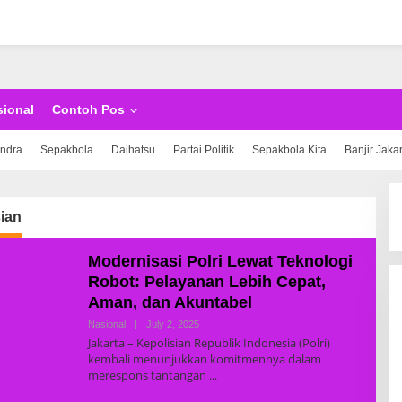
sional
Contoh Pos
indra
Sepakbola
Daihatsu
Partai Politik
Sepakbola Kita
Banjir Jaka
ian
Modernisasi Polri Lewat Teknologi
Robot: Pelayanan Lebih Cepat,
Aman, dan Akuntabel
Nasional
|
July 2, 2025
B
Y
Jakarta – Kepolisian Republik Indonesia (Polri)
R
kembali menunjukkan komitmennya dalam
E
merespons tantangan
D
A
K