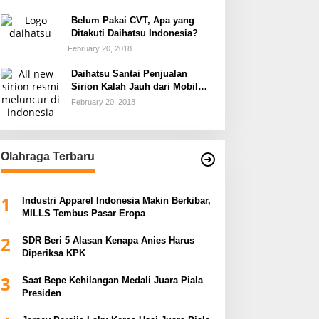
Belum Pakai CVT, Apa yang
Ditakuti Daihatsu Indonesia?
February 20, 2018
Daihatsu Santai Penjualan
Sirion Kalah Jauh dari Mobil
LCGC
February 20, 2018
Olahraga Terbaru
1
Industri Apparel Indonesia Makin Berkibar,
MILLS Tembus Pasar Eropa
2
SDR Beri 5 Alasan Kenapa Anies Harus
Diperiksa KPK
3
Saat Bepe Kehilangan Medali Juara Piala
Presiden