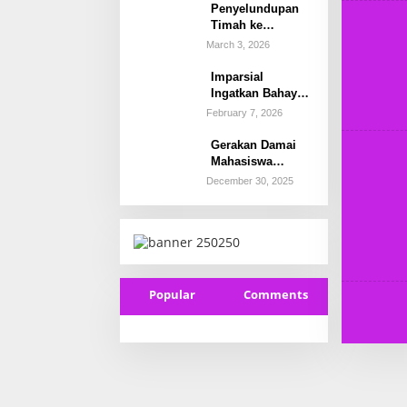
Proses Hukum
Penyelundupan
Timah ke
Malaysia
March 3, 2026
Terbongkar,
Bareskrim
Imparsial
Amankan 2
Ingatkan Bahaya
Terduga Pelaku di
Serius: Polri di
February 7, 2026
Beltim.
Bawah
Kementerian Bisa
Gerakan Damai
Kembali ke
Mahasiswa
Politisasi
Jakarta,
December 30, 2025
Kekuasaan
Kedepankan
Dialog dan
Solidaritas
Popular
Comments