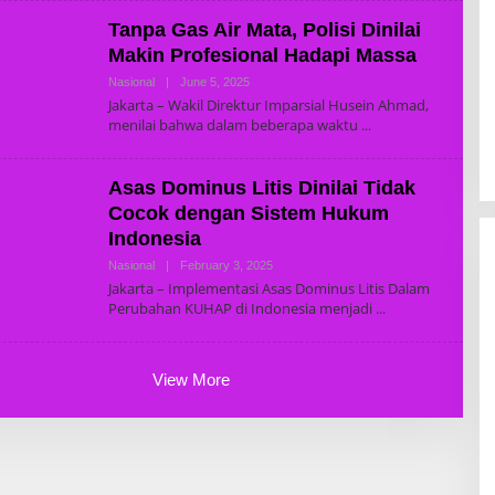
T
Tanpa Gas Air Mata, Polisi Dinilai
U
R
Makin Profesional Hadapi Massa
B
R
Nasional
|
June 5, 2025
B
A
Y
Jakarta – Wakil Direktur Imparsial Husein Ahmad,
N
R
I
menilai bahwa dalam beberapa waktu
E
D
A
K
Asas Dominus Litis Dinilai Tidak
T
U
Cocok dengan Sistem Hukum
R
Indonesia
B
R
Nasional
|
February 3, 2025
B
A
Y
N
Jakarta – Implementasi Asas Dominus Litis Dalam
R
I
Perubahan KUHAP di Indonesia menjadi
E
D
A
K
T
View More
U
R
B
R
A
N
I