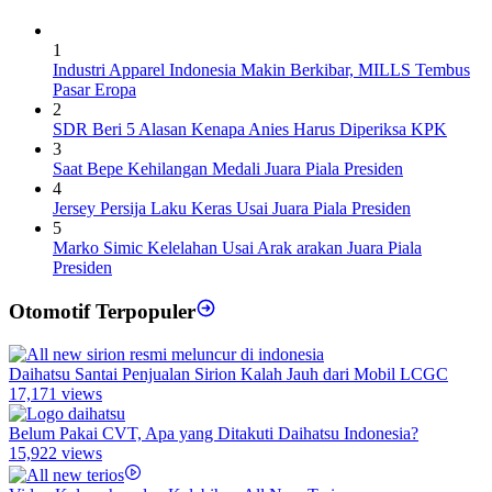
1
Industri Apparel Indonesia Makin Berkibar, MILLS Tembus
Pasar Eropa
2
SDR Beri 5 Alasan Kenapa Anies Harus Diperiksa KPK
3
Saat Bepe Kehilangan Medali Juara Piala Presiden
4
Jersey Persija Laku Keras Usai Juara Piala Presiden
5
Marko Simic Kelelahan Usai Arak arakan Juara Piala
Presiden
Otomotif Terpopuler
Daihatsu Santai Penjualan Sirion Kalah Jauh dari Mobil LCGC
17,171 views
Belum Pakai CVT, Apa yang Ditakuti Daihatsu Indonesia?
15,922 views