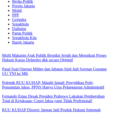
Berita Politik
Persija Jakarta
Mobil
PPP
Gerindra
Sepakbola
Daihatsu
Partai Politik
Sepakbola Kita
Banjir Jakarta
Mufti Makarim Ajak Publik Berpikir Jernih dan Mengikuti Proses
Hukum Kasus Delpedro dkk secara Objektif
Pasal Soal Operasi Militer dan Jabatan Sipil Jadi Sorotan Gugatan
UU TNI ke MK
Polemik RUU KUHAP, Maqdir Ismail: Penyidikan Polri,
Penuntutan Jaksa, PPNS Hanya Urus Pelanggaran Administratif
Fernando Emas Desak Presiden Prabowo Lakukan Pembersihan
Total di Kejaksaan: Copot Jaksa yang Tidak Profesional!
RUU KUHAP Disorot: Jangan Jadi Produk Hukum Setengah