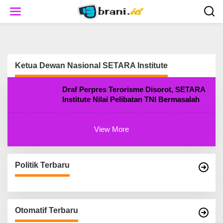
S
k
i
p
t
o
c
Ketua Dewan Nasional SETARA Institute
o
n
t
Draf Perpres Terorisme Disorot, SETARA
e
Institute Nilai Pelibatan TNI Bermasalah
n
t
View More
Politik Terbaru
Otomatif Terbaru