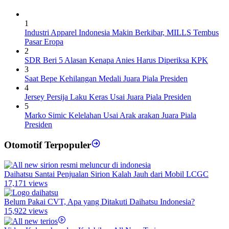
1
Industri Apparel Indonesia Makin Berkibar, MILLS Tembus
Pasar Eropa
2
SDR Beri 5 Alasan Kenapa Anies Harus Diperiksa KPK
3
Saat Bepe Kehilangan Medali Juara Piala Presiden
4
Jersey Persija Laku Keras Usai Juara Piala Presiden
5
Marko Simic Kelelahan Usai Arak arakan Juara Piala
Presiden
Otomotif Terpopuler
Daihatsu Santai Penjualan Sirion Kalah Jauh dari Mobil LCGC
17,171 views
Belum Pakai CVT, Apa yang Ditakuti Daihatsu Indonesia?
15,922 views