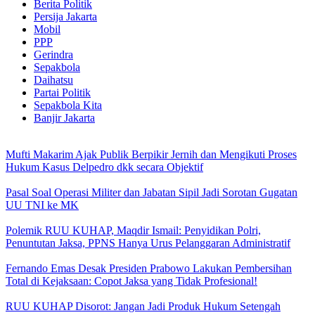
Berita Politik
Persija Jakarta
Mobil
PPP
Gerindra
Sepakbola
Daihatsu
Partai Politik
Sepakbola Kita
Banjir Jakarta
Mufti Makarim Ajak Publik Berpikir Jernih dan Mengikuti Proses
Hukum Kasus Delpedro dkk secara Objektif
Pasal Soal Operasi Militer dan Jabatan Sipil Jadi Sorotan Gugatan
UU TNI ke MK
Polemik RUU KUHAP, Maqdir Ismail: Penyidikan Polri,
Penuntutan Jaksa, PPNS Hanya Urus Pelanggaran Administratif
Fernando Emas Desak Presiden Prabowo Lakukan Pembersihan
Total di Kejaksaan: Copot Jaksa yang Tidak Profesional!
RUU KUHAP Disorot: Jangan Jadi Produk Hukum Setengah