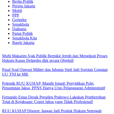
Berita Politik
Persija Jakarta
Mobil
PPP
Gerindra
Sepakbola
Daihatsu
Partai Politik
Sepakbola Kita
Banjir Jakarta
Mufti Makarim Ajak Publik Berpikir Jernih dan Mengikuti Proses
Hukum Kasus Delpedro dkk secara Objektif
Pasal Soal Operasi Militer dan Jabatan Sipil Jadi Sorotan Gugatan
UU TNI ke MK
Polemik RUU KUHAP, Maqdir Ismail: Penyidikan Polri,
Penuntutan Jaksa, PPNS Hanya Urus Pelanggaran Administratif
Fernando Emas Desak Presiden Prabowo Lakukan Pembersihan
Total di Kejaksaan: Copot Jaksa yang Tidak Profesional!
RUU KUHAP Disorot: Jangan Jadi Produk Hukum Setengah