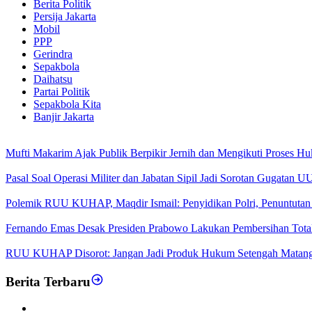
Berita Politik
Persija Jakarta
Mobil
PPP
Gerindra
Sepakbola
Daihatsu
Partai Politik
Sepakbola Kita
Banjir Jakarta
Mufti Makarim Ajak Publik Berpikir Jernih dan Mengikuti Proses H
Pasal Soal Operasi Militer dan Jabatan Sipil Jadi Sorotan Gugatan
Polemik RUU KUHAP, Maqdir Ismail: Penyidikan Polri, Penuntutan 
Fernando Emas Desak Presiden Prabowo Lakukan Pembersihan Total d
RUU KUHAP Disorot: Jangan Jadi Produk Hukum Setengah Matan
Berita Terbaru