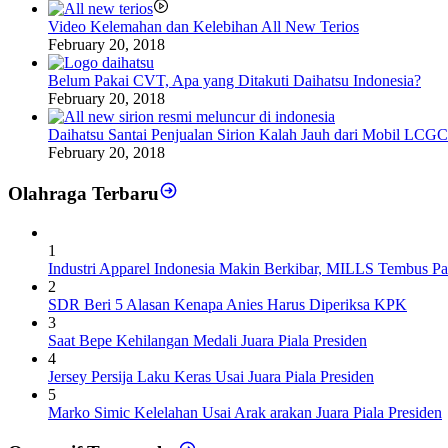
Video Kelemahan dan Kelebihan All New Terios
February 20, 2018
Belum Pakai CVT, Apa yang Ditakuti Daihatsu Indonesia?
February 20, 2018
Daihatsu Santai Penjualan Sirion Kalah Jauh dari Mobil LCGC
February 20, 2018
Olahraga Terbaru
1
Industri Apparel Indonesia Makin Berkibar, MILLS Tembus Pa
2
SDR Beri 5 Alasan Kenapa Anies Harus Diperiksa KPK
3
Saat Bepe Kehilangan Medali Juara Piala Presiden
4
Jersey Persija Laku Keras Usai Juara Piala Presiden
5
Marko Simic Kelelahan Usai Arak arakan Juara Piala Presiden