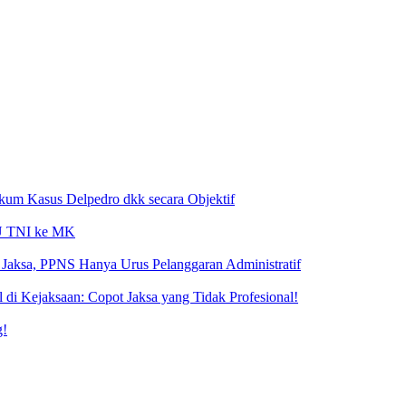
ukum Kasus Delpedro dkk secara Objektif
 UU TNI ke MK
Jaksa, PPNS Hanya Urus Pelanggaran Administratif
i Kejaksaan: Copot Jaksa yang Tidak Profesional!
g!