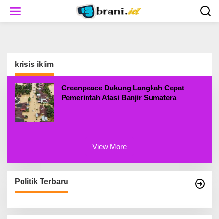
S
k
i
p
t
o
c
krisis iklim
o
n
t
Greenpeace Dukung Langkah Cepat
e
Pemerintah Atasi Banjir Sumatera
n
t
View More
Politik Terbaru