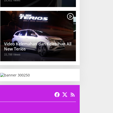
15,922 Views
Video Kelemahan dan Kelebihan All
New Terios
15,788 Views