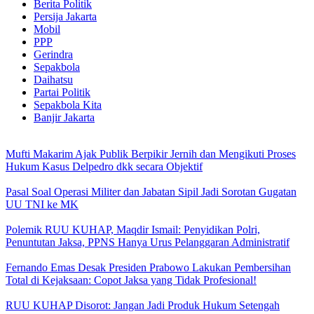
Berita Politik
Persija Jakarta
Mobil
PPP
Gerindra
Sepakbola
Daihatsu
Partai Politik
Sepakbola Kita
Banjir Jakarta
Mufti Makarim Ajak Publik Berpikir Jernih dan Mengikuti Proses
Hukum Kasus Delpedro dkk secara Objektif
Pasal Soal Operasi Militer dan Jabatan Sipil Jadi Sorotan Gugatan
UU TNI ke MK
Polemik RUU KUHAP, Maqdir Ismail: Penyidikan Polri,
Penuntutan Jaksa, PPNS Hanya Urus Pelanggaran Administratif
Fernando Emas Desak Presiden Prabowo Lakukan Pembersihan
Total di Kejaksaan: Copot Jaksa yang Tidak Profesional!
RUU KUHAP Disorot: Jangan Jadi Produk Hukum Setengah