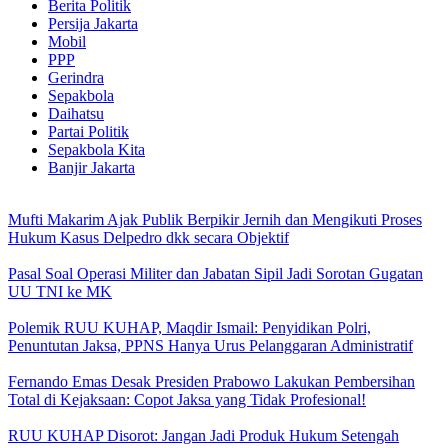
Berita Politik
Persija Jakarta
Mobil
PPP
Gerindra
Sepakbola
Daihatsu
Partai Politik
Sepakbola Kita
Banjir Jakarta
Mufti Makarim Ajak Publik Berpikir Jernih dan Mengikuti Proses
Hukum Kasus Delpedro dkk secara Objektif
Pasal Soal Operasi Militer dan Jabatan Sipil Jadi Sorotan Gugatan
UU TNI ke MK
Polemik RUU KUHAP, Maqdir Ismail: Penyidikan Polri,
Penuntutan Jaksa, PPNS Hanya Urus Pelanggaran Administratif
Fernando Emas Desak Presiden Prabowo Lakukan Pembersihan
Total di Kejaksaan: Copot Jaksa yang Tidak Profesional!
RUU KUHAP Disorot: Jangan Jadi Produk Hukum Setengah