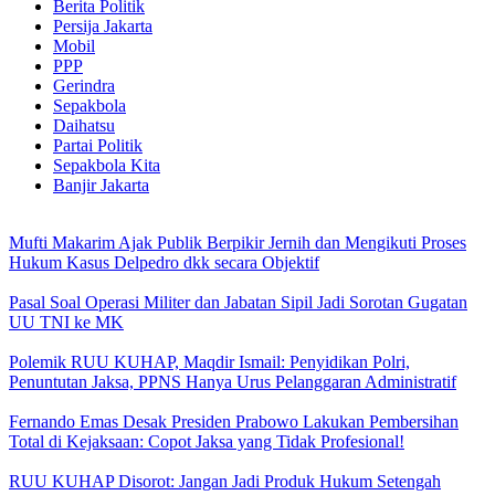
Berita Politik
Persija Jakarta
Mobil
PPP
Gerindra
Sepakbola
Daihatsu
Partai Politik
Sepakbola Kita
Banjir Jakarta
Mufti Makarim Ajak Publik Berpikir Jernih dan Mengikuti Proses
Hukum Kasus Delpedro dkk secara Objektif
Pasal Soal Operasi Militer dan Jabatan Sipil Jadi Sorotan Gugatan
UU TNI ke MK
Polemik RUU KUHAP, Maqdir Ismail: Penyidikan Polri,
Penuntutan Jaksa, PPNS Hanya Urus Pelanggaran Administratif
Fernando Emas Desak Presiden Prabowo Lakukan Pembersihan
Total di Kejaksaan: Copot Jaksa yang Tidak Profesional!
RUU KUHAP Disorot: Jangan Jadi Produk Hukum Setengah