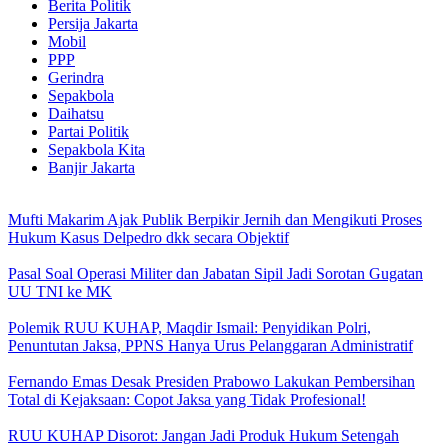
Berita Politik
Persija Jakarta
Mobil
PPP
Gerindra
Sepakbola
Daihatsu
Partai Politik
Sepakbola Kita
Banjir Jakarta
Mufti Makarim Ajak Publik Berpikir Jernih dan Mengikuti Proses
Hukum Kasus Delpedro dkk secara Objektif
Pasal Soal Operasi Militer dan Jabatan Sipil Jadi Sorotan Gugatan
UU TNI ke MK
Polemik RUU KUHAP, Maqdir Ismail: Penyidikan Polri,
Penuntutan Jaksa, PPNS Hanya Urus Pelanggaran Administratif
Fernando Emas Desak Presiden Prabowo Lakukan Pembersihan
Total di Kejaksaan: Copot Jaksa yang Tidak Profesional!
RUU KUHAP Disorot: Jangan Jadi Produk Hukum Setengah