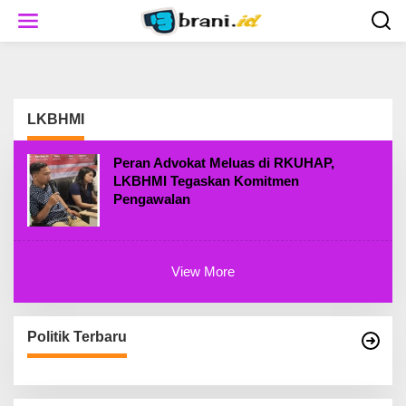
S
k
i
p
t
o
c
LKBHMI
o
n
t
Peran Advokat Meluas di RKUHAP,
e
LKBHMI Tegaskan Komitmen
n
Pengawalan
t
View More
Politik Terbaru