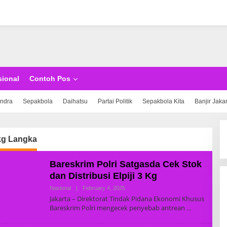
sional
Contoh Pos
indra
Sepakbola
Daihatsu
Partai Politik
Sepakbola Kita
Banjir Jaka
kg Langka
Bareskrim Polri Satgasda Cek Stok
dan Distribusi Elpiji 3 Kg
Nasional
|
February 4, 2025
B
Y
Jakarta – Direktorat Tindak Pidana Ekonomi Khusus
R
Bareskrim Polri mengecek penyebab antrean
E
D
A