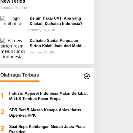
New Terios
February 20, 2018
Belum Pakai CVT, Apa yang
Ditakuti Daihatsu Indonesia?
February 20, 2018
Daihatsu Santai Penjualan
Sirion Kalah Jauh dari Mobil
LCGC
February 20, 2018
Olahraga Terbaru
1
Industri Apparel Indonesia Makin Berkibar,
MILLS Tembus Pasar Eropa
2
SDR Beri 5 Alasan Kenapa Anies Harus
Diperiksa KPK
3
Saat Bepe Kehilangan Medali Juara Piala
Presiden