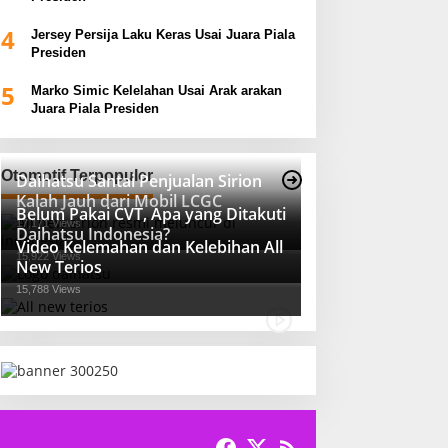
4
Jersey Persija Laku Keras Usai Juara Piala
Presiden
5
Marko Simic Kelelahan Usai Arak arakan
Juara Piala Presiden
Otomotif Terpopuler
Daihatsu Santai Penjualan Sirion
Kalah Jauh dari Mobil LCGC
Belum Pakai CVT, Apa yang Ditakuti
17,171 Views
Daihatsu Indonesia?
Video Kelemahan dan Kelebihan All
15,922 Views
New Terios
15,788 Views