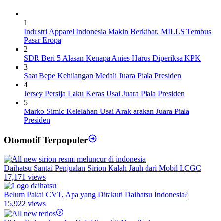
1
Industri Apparel Indonesia Makin Berkibar, MILLS Tembus
Pasar Eropa
2
SDR Beri 5 Alasan Kenapa Anies Harus Diperiksa KPK
3
Saat Bepe Kehilangan Medali Juara Piala Presiden
4
Jersey Persija Laku Keras Usai Juara Piala Presiden
5
Marko Simic Kelelahan Usai Arak arakan Juara Piala
Presiden
Otomotif Terpopuler
Daihatsu Santai Penjualan Sirion Kalah Jauh dari Mobil LCGC
17,171 views
Belum Pakai CVT, Apa yang Ditakuti Daihatsu Indonesia?
15,922 views