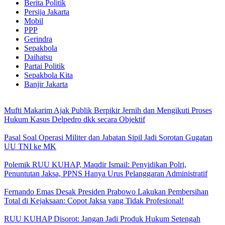
Berita Politik
Persija Jakarta
Mobil
PPP
Gerindra
Sepakbola
Daihatsu
Partai Politik
Sepakbola Kita
Banjir Jakarta
Mufti Makarim Ajak Publik Berpikir Jernih dan Mengikuti Proses
Hukum Kasus Delpedro dkk secara Objektif
Pasal Soal Operasi Militer dan Jabatan Sipil Jadi Sorotan Gugatan
UU TNI ke MK
Polemik RUU KUHAP, Maqdir Ismail: Penyidikan Polri,
Penuntutan Jaksa, PPNS Hanya Urus Pelanggaran Administratif
Fernando Emas Desak Presiden Prabowo Lakukan Pembersihan
Total di Kejaksaan: Copot Jaksa yang Tidak Profesional!
RUU KUHAP Disorot: Jangan Jadi Produk Hukum Setengah