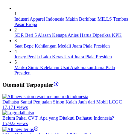
1
Industri Apparel Indonesia Makin Berkibar, MILLS Tembus
Pasar Eropa
2
SDR Beri 5 Alasan Kenapa Anies Harus Diperiksa KPK
3
Saat Bepe Kehilangan Medali Juara Piala Presiden
4
Jersey Persija Laku Keras Usai Juara Piala Presiden
5
Marko Simic Kelelahan Usai Arak arakan Juara Piala
Presiden
Otomotif Terpopuler
Daihatsu Santai Penjualan Sirion Kalah Jauh dari Mobil LCGC
17,171 views
Belum Pakai CVT, Apa yang Ditakuti Daihatsu Indonesia?
15,922 views