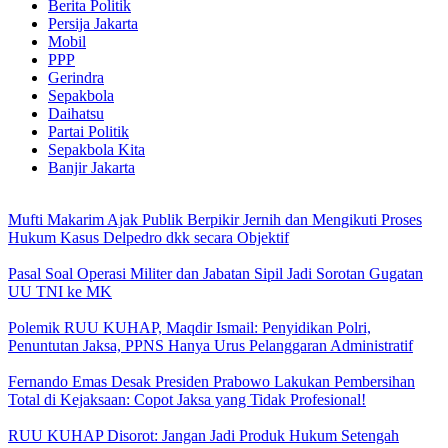
Berita Politik
Persija Jakarta
Mobil
PPP
Gerindra
Sepakbola
Daihatsu
Partai Politik
Sepakbola Kita
Banjir Jakarta
Mufti Makarim Ajak Publik Berpikir Jernih dan Mengikuti Proses
Hukum Kasus Delpedro dkk secara Objektif
Pasal Soal Operasi Militer dan Jabatan Sipil Jadi Sorotan Gugatan
UU TNI ke MK
Polemik RUU KUHAP, Maqdir Ismail: Penyidikan Polri,
Penuntutan Jaksa, PPNS Hanya Urus Pelanggaran Administratif
Fernando Emas Desak Presiden Prabowo Lakukan Pembersihan
Total di Kejaksaan: Copot Jaksa yang Tidak Profesional!
RUU KUHAP Disorot: Jangan Jadi Produk Hukum Setengah