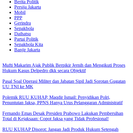
Berita Politik
Persija Jakarta
Mobil
PPP
Gerindra
Sepakbola
Daihatsu
Partai Politik
Sepakbola Kita
Banjir Jakarta
Mufti Makarim Ajak Publik Berpikir Jernih dan Mengikuti Proses
Hukum Kasus Delpedro dkk secara Objektif
Pasal Soal Operasi Militer dan Jabatan Sipil Jadi Sorotan Gugatan
UU TNI ke MK
Polemik RUU KUHAP, Maqdir Ismail: Penyidikan Polri,
Penuntutan Jaksa, PPNS Hanya Urus Pelanggaran Administratif
Fernando Emas Desak Presiden Prabowo Lakukan Pembersihan
Total di Kejaksaan: Copot Jaksa yang Tidak Profesional!
RUU KUHAP Disorot: Jangan Jadi Produk Hukum Setengah