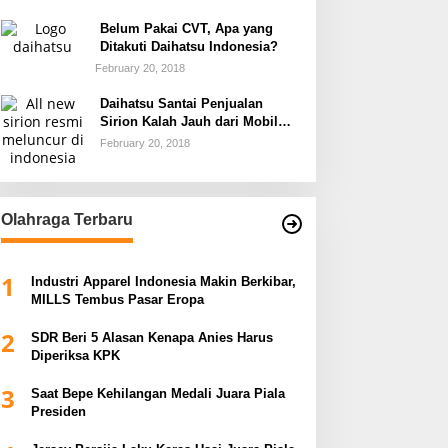
Belum Pakai CVT, Apa yang
Ditakuti Daihatsu Indonesia?
February 20, 2018
Daihatsu Santai Penjualan
Sirion Kalah Jauh dari Mobil
LCGC
February 20, 2018
Olahraga Terbaru
1
Industri Apparel Indonesia Makin Berkibar,
MILLS Tembus Pasar Eropa
2
SDR Beri 5 Alasan Kenapa Anies Harus
Diperiksa KPK
3
Saat Bepe Kehilangan Medali Juara Piala
Presiden