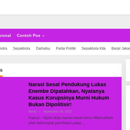
sional
Contoh Pos
indra
Sepakbola
Daihatsu
Partai Politik
Sepakbola Kita
Banjir Jaka
us
Narasi Sesat Pendukung Lukas
Enembe Dipatahkan, Nyatanya
Kasus Korupsinya Murni Hukum
Bukan Dipolitisir!
Berita
|
September 29, 2022
B
Y
Papua – Opini atau narasi sesat terus dilancarkan
S
oleh kelompok pembela Lukas
U
P