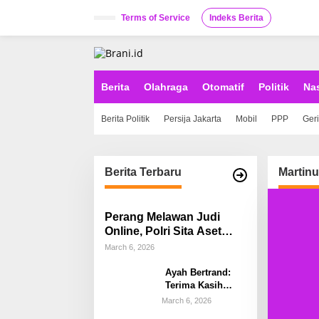
S
k
Terms of Service
Indeks Berita
i
p
t
o
c
Berita
Olahraga
Otomatif
Politik
Na
o
n
Berita Politik
Persija Jakarta
Mobil
PPP
Ger
t
e
n
t
Berita Terbaru
Martin
Perang Melawan Judi
Online, Polri Sita Aset
Rp58 Miliar Hasil Tindak
March 6, 2026
Pidana Pencucian Uang
Ayah Bertrand:
Terima Kasih
Kapolda Sulsel,
March 6, 2026
Kami Percayakan