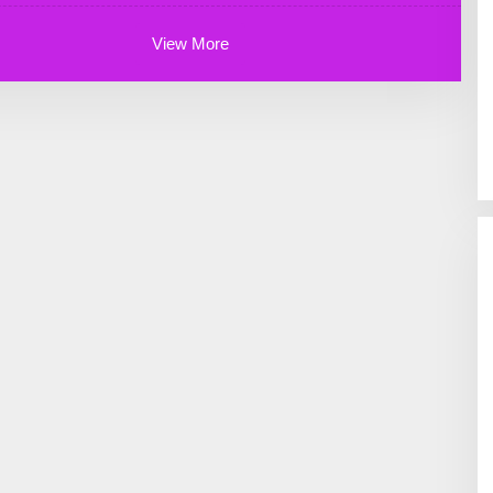
E
R
A
View More
D
M
I
N