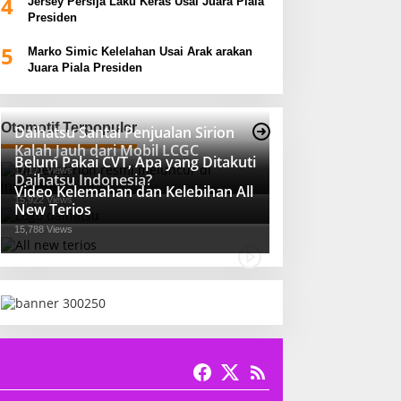
4
Jersey Persija Laku Keras Usai Juara Piala
Presiden
5
Marko Simic Kelelahan Usai Arak arakan
Juara Piala Presiden
Otomotif Terpopuler
Daihatsu Santai Penjualan Sirion
Kalah Jauh dari Mobil LCGC
Belum Pakai CVT, Apa yang Ditakuti
17,171 Views
Daihatsu Indonesia?
Video Kelemahan dan Kelebihan All
15,922 Views
New Terios
15,788 Views