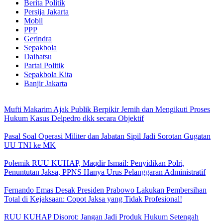
Berita Politik
Persija Jakarta
Mobil
PPP
Gerindra
Sepakbola
Daihatsu
Partai Politik
Sepakbola Kita
Banjir Jakarta
Mufti Makarim Ajak Publik Berpikir Jernih dan Mengikuti Proses
Hukum Kasus Delpedro dkk secara Objektif
Pasal Soal Operasi Militer dan Jabatan Sipil Jadi Sorotan Gugatan
UU TNI ke MK
Polemik RUU KUHAP, Maqdir Ismail: Penyidikan Polri,
Penuntutan Jaksa, PPNS Hanya Urus Pelanggaran Administratif
Fernando Emas Desak Presiden Prabowo Lakukan Pembersihan
Total di Kejaksaan: Copot Jaksa yang Tidak Profesional!
RUU KUHAP Disorot: Jangan Jadi Produk Hukum Setengah