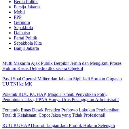
Berita Politik
Persija Jakarta
Mobil
PPP
Gerindra
Sepakbola
Daihatsu
Partai Politik
Sepakbola Kita
Banjir Jakarta
Mufti Makarim Ajak Publik Berpikir Jernih dan Mengikuti Proses
Hukum Kasus Delpedro dkk secara Objektif
Pasal Soal Operasi Militer dan Jabatan Sipil Jadi Sorotan Gugatan
UU TNI ke MK
Polemik RUU KUHAP, Maqdir Ismail: Penyidikan Polri,
Penuntutan Jaksa, PPNS Hanya Urus Pelanggaran Administratif
Fernando Emas Desak Presiden Prabowo Lakukan Pembersihan
Total di Kejaksaan: Copot Jaksa yang Tidak Profesional!
RUU KUHAP Disorot: Jangan Jadi Produk Hukum Setengah