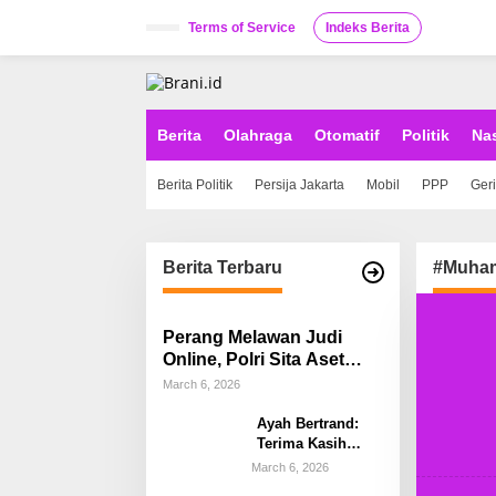
S
k
Terms of Service
Indeks Berita
i
p
t
o
c
Berita
Olahraga
Otomatif
Politik
Na
o
n
Berita Politik
Persija Jakarta
Mobil
PPP
Ger
t
e
n
t
Berita Terbaru
#Muham
Perang Melawan Judi
Online, Polri Sita Aset
Rp58 Miliar Hasil Tindak
March 6, 2026
Pidana Pencucian Uang
Ayah Bertrand:
Terima Kasih
Kapolda Sulsel,
March 6, 2026
Kami Percayakan