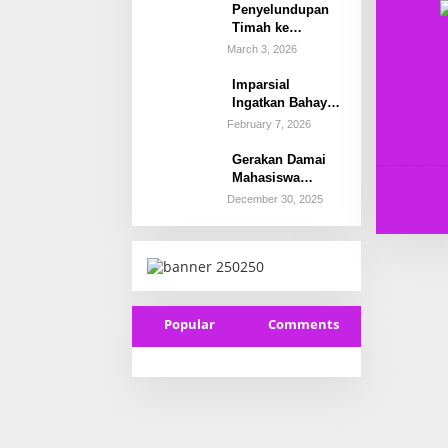
Proses Hukum
Penyelundupan
Timah ke
Malaysia
March 3, 2026
Terbongkar,
Bareskrim
Imparsial
Amankan 2
Ingatkan Bahaya
Terduga Pelaku di
Serius: Polri di
February 7, 2026
Beltim.
Bawah
Kementerian Bisa
Gerakan Damai
Kembali ke
Mahasiswa
Politisasi
Jakarta,
December 30, 2025
Kekuasaan
Kedepankan
Dialog dan
Solidaritas
Popular
Comments