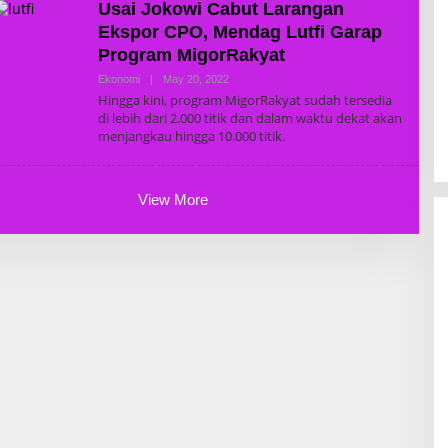
Usai Jokowi Cabut Larangan
A
D
Ekspor CPO, Mendag Lutfi Garap
M
Program MigorRakyat
I
N
Ekonomi
|
May 20, 2022
B
Y
Hingga kini, program MigorRakyat sudah tersedia
S
di lebih dari 2.000 titik dan dalam waktu dekat akan
U
menjangkau hingga 10.000 titik.
P
E
R
A
D
View More
M
I
N