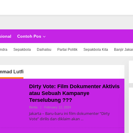
sional
Contoh Pos
indra
Sepakbola
Daihatsu
Partai Politik
Sepakbola Kita
Banjir Jaka
mad Lutfi
Dirty Vote: Film Dokumenter Aktivis
atau Sebuah Kampanye
Terselubung ???
Berita
|
February 12, 2024
B
Y
Jakarta – Baru-baru ini film dokumenter “Dirty
S
Vote” dirilis dan diklaim akan
U
P
E
R