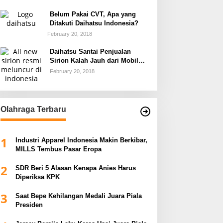
Belum Pakai CVT, Apa yang
Ditakuti Daihatsu Indonesia?
February 20, 2018
Daihatsu Santai Penjualan
Sirion Kalah Jauh dari Mobil
LCGC
February 20, 2018
Olahraga Terbaru
1
Industri Apparel Indonesia Makin Berkibar,
MILLS Tembus Pasar Eropa
2
SDR Beri 5 Alasan Kenapa Anies Harus
Diperiksa KPK
3
Saat Bepe Kehilangan Medali Juara Piala
Presiden