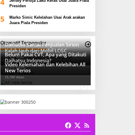
4
Jersey Persija Laku Keras Usai Juara Piala
Presiden
5
Marko Simic Kelelahan Usai Arak arakan
Juara Piala Presiden
Otomotif Terpopuler
Daihatsu Santai Penjualan Sirion
Kalah Jauh dari Mobil LCGC
Belum Pakai CVT, Apa yang Ditakuti
17,171 Views
Daihatsu Indonesia?
Video Kelemahan dan Kelebihan All
15,922 Views
New Terios
15,788 Views