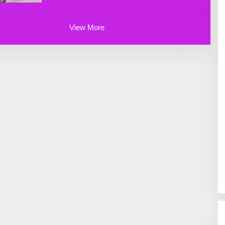
D
A
K
T
View More
U
R
B
R
A
N
I