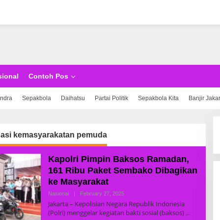
sional
Contoh Pos
indra
Sepakbola
Daihatsu
Partai Politik
Sepakbola Kita
Banjir Jaka
sasi kemasyarakatan pemuda
Kapolri Pimpin Baksos Ramadan,
161 Ribu Paket Sembako Dibagikan
ke Masyarakat
Nasional
|
February 27, 2025
B
Y
Jakarta – Kepolisian Negara Republik Indonesia
R
(Polri) menggelar kegiatan bakti sosial (baksos)
E