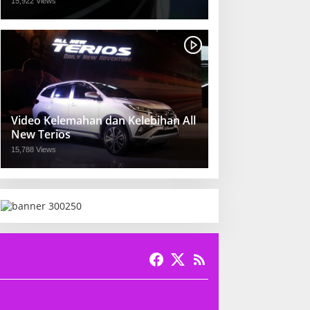
15,922 Views
Video Kelemahan dan Kelebihan All
New Terios
15,788 Views