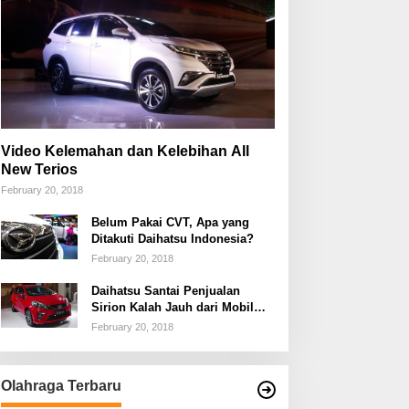
Video Kelemahan dan Kelebihan All
New Terios
February 20, 2018
Belum Pakai CVT, Apa yang
Ditakuti Daihatsu Indonesia?
February 20, 2018
Daihatsu Santai Penjualan
Sirion Kalah Jauh dari Mobil
LCGC
February 20, 2018
Olahraga Terbaru