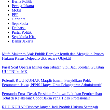
Berita Politik
Persija Jakarta
Mobil
PPP
Gerindra
Sepakbola
Daihatsu
Partai Politik
Sepakbola Kita
Banjir Jakarta
Mufti Makarim Ajak Publik Berpikir Jernih dan Mengikuti Proses
Hukum Kasus Delpedro dkk secara Objektif
Pasal Soal Operasi Militer dan Jabatan Sipil Jadi Sorotan Gugatan
UU TNI ke MK
Polemik RUU KUHAP, Maqdir Ismail: Penyidikan Polri,
Penuntutan Jaksa, PPNS Hanya Urus Pelanggaran Administratif
Fernando Emas Desak Presiden Prabowo Lakukan Pembersihan
Total di Kejaksaan: Copot Jaksa yang Tidak Profesional!
RUU KUHAP Disorot: Jangan Jadi Produk Hukum Setengah