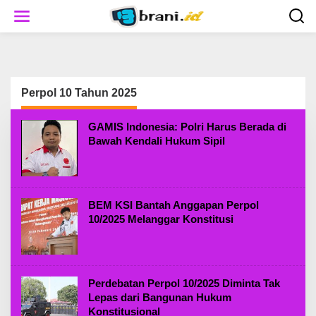
S
k
i
p
t
o
c
Perpol 10 Tahun 2025
o
n
t
GAMIS Indonesia: Polri Harus Berada di
e
Bawah Kendali Hukum Sipil
n
t
BEM KSI Bantah Anggapan Perpol
10/2025 Melanggar Konstitusi
Perdebatan Perpol 10/2025 Diminta Tak
Lepas dari Bangunan Hukum
Konstitusional