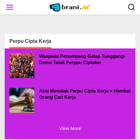
S
k
i
p
t
o
c
Perpu Cipta Kerja
o
n
t
Waspada Penumpang Gelap Tunggangi
e
Demo Tolak Perppu Ciptaker
n
t
Aksi Menolak Perpu Cipta Kerja = Hambat
Orang Cari Kerja
View More