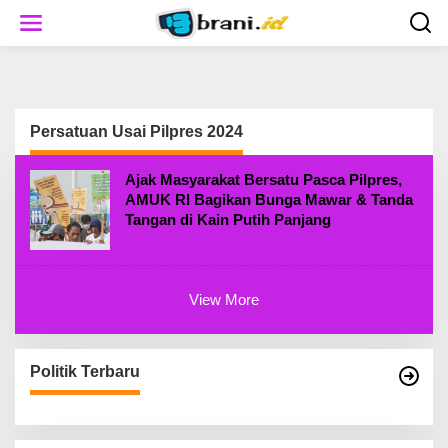
S
k
i
p
t
o
c
Persatuan Usai Pilpres 2024
o
n
t
Ajak Masyarakat Bersatu Pasca Pilpres,
e
AMUK RI Bagikan Bunga Mawar & Tanda
n
Tangan di Kain Putih Panjang
t
View More
Politik Terbaru